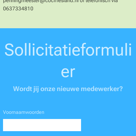
penningmeester@cocfriesland.nl of telefonisch via
0637334810
Sollicitatieformuli
er
Wordt jij onze nieuwe medewerker?
Voornaamwoorden