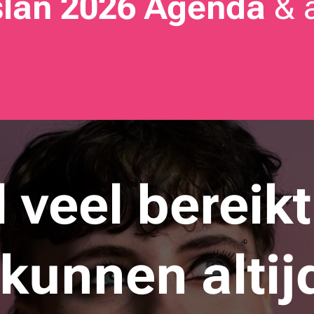
slân 2026 Agenda
& a
l veel bereikt
kunnen altij