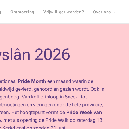
g
Ontmoeting
Vrijwilliger worden?
Over ons
yslân 2026
nationaal
Pride Month
een maand waarin de
wijd gevierd, gehoord en gezien wordt. Ook in
 regenboog. Van koffie-inloop in Sneek, tot
ntmoetingen en vieringen door de hele provincie,
dereen. Het hoogtepunt vormt de
Pride Week van
6
, met als opening de Pride Walk op zaterdag 13
ze Kerkdienst op zondag 21 juni.