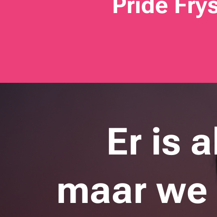
Pride Fry
Er is a
maar we 