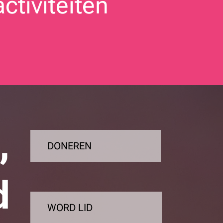
ctiviteiten
,
DONEREN
d
WORD LID