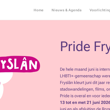
Home
Nieuws & Agenda
Voorlichtin
Pride Fr
De hele maand juni is inter
LHBTI+-gemeenschap wereld
Fryslân kleurt juni dit jaar
stadswandelingen, films, o
Pride is overal en voor ie
13 tot en met 21 juni 202
juni en als afsluiting de Ro